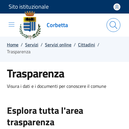
Sito istituzionale
Salta e vai al contenuto
Salta e vai al footer
Corbetta
Home
/
Servizi
/
Servizi online
/
Cittadini
/
Trasparenza
Trasparenza
Visura i dati e i documenti per conoscere il comune
Esplora tutta l'area
trasparenza